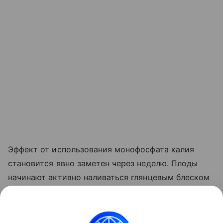
Эффект от использования монофосфата калия
становится явно заметен через неделю. Плоды
начинают активно наливаться глянцевым блеском
и краснеть прямо на ветке. Куст прекращает
выпускать лишние
пасынки
, сосредоточив всю
свою силу на том, чтобы дать урожайю