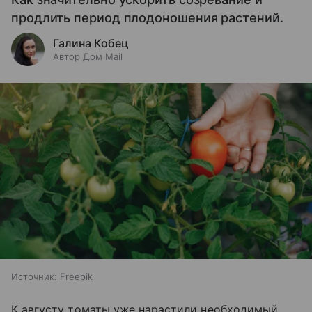
продлить период плодоношения растений.
Галина Кобец
Автор Дом Mail
Источник:
Freepik
К августу томаты уже нарастили необходимый