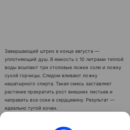
Завершающий штрих в конце августа —
уплотняющий душ. В емкость с 10 литрами теплой
воды всыпают три столовые ложки соли и ложку
сухой горчицы. Следом вливают ложку
нашатырного спирта. Такая смесь заставляет
растение прекратить рост внешних листьев и
направить все соки в сердцевину. Результат —
идеально тугой кочан.
Важно не пропускать этапы внесения подкормок и