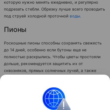
которую нужно менять ежедневно, и регулярно
подрезать стебли. Обрезку лучше всего проводить
под струей холодной проточной
воды
.
Пионы
Роскошные пионы способны сохранять свежесть
до 14 дней, особенно если бутоны еще не
полностью раскрылись. Чтобы цветы простояли
дольше, рекомендуется защитить их от
сквозняков, прямых солнечных лучей, а также
постараться не ставить вазу рядом с источниками
тепла, такими как плита или телевизор. Воду
рекомендуется менять раз в два дня,
одновременно подрезая стебли.