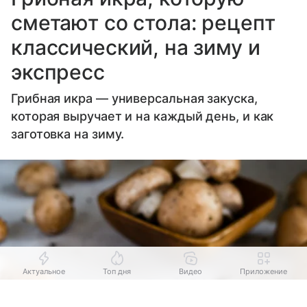
сметают со стола: рецепт
классический, на зиму и
экспресс
Грибная икра — универсальная закуска,
которая выручает и на каждый день, и как
заготовка на зиму.
Актуальное
Топ дня
Видео
Приложение
Выберите комментарий
Выберите комментарий
Выберите комментарий