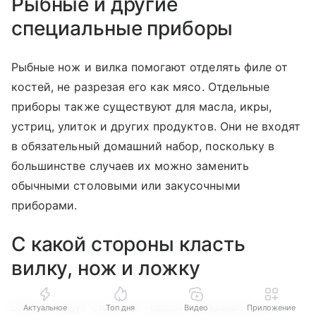
Рыбные и другие
специальные приборы
Рыбные нож и вилка помогают отделять филе от
костей, не разрезая его как мясо. Отдельные
приборы также существуют для масла, икры,
устриц, улиток и других продуктов. Они не входят
в обязательный домашний набор, поскольку в
большинстве случаев их можно заменить
обычными столовыми или закусочными
приборами.
С какой стороны класть
вилку, нож и ложку
Вилки кладут слева от тарелки зубцами вверх.
Актуальное
Топ дня
Видео
Приложение