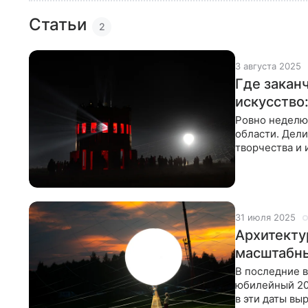
Статьи
2
3 августа 2025
Где закан
искусство
Ровно неделю
области. Дел
творчества и 
27 июля 2025 
31 июля 2025
Архитекту
масштабны
В последние 
юбилейный 20
в эти даты вы