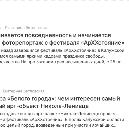
Екатерина Ветловская
чивается повседневность и начинается
: фоторепортаж с фестиваля «АрХХстояние»
 назад завершился фестиваль «АрХХстояние» в Калужской
имся самыми яркими кадрами праздника свободы,
искусства На протяжении трех насыщенных дней, с 25 по
года, арт-парк
Екатерина Ветловская
ра «Белого города»: чем интересен самый
й арт-объект Никола-Ленивца
выходные июля в арт-парке «Никола-Ленивец» прошел
-й фестиваль «АрХХстояние». В полях Калужской области
рос целый город, возведенный при участии ярчайших