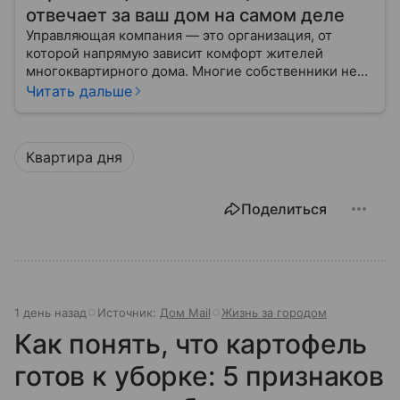
отвечает за ваш дом на самом деле
Управляющая компания — это организация, от
которой напрямую зависит комфорт жителей
многоквартирного дома. Многие собственники не
до конца понимают, какие именно услуги УК
Читать дальше
обязана предоставлять, как регулируется ее работа
и что делать, если обязанности выполняются плохо.
Квартира дня
Поделиться
1 день назад
Источник:
Дом Mail
Жизнь за городом
Как понять, что картофель
готов к уборке: 5 признаков