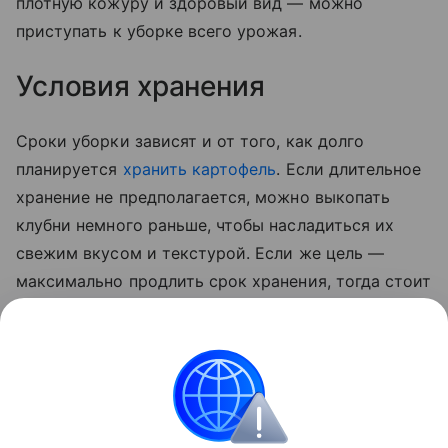
плотную кожуру и здоровый вид — можно
приступать к уборке всего урожая.
Условия хранения
Сроки уборки зависят и от того, как долго
планируется
хранить картофель
. Если длительное
хранение не предполагается, можно выкопать
клубни немного раньше, чтобы насладиться их
свежим вкусом и текстурой. Если же цель —
максимально продлить срок хранения, тогда стоит
дождаться полного созревания овоща. В этом
случае картофель будет лучше храниться,
сохраняя свои питательные свойства в течение
всей зимы.