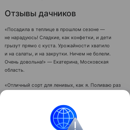
Отзывы дачников
«Посадила в теплице в прошлом сезоне —
не нарадуюсь! Сладкие, как конфетки, и дети
грызут прямо с куста. Урожайности хватило
и на салаты, и на закрутки. Ничем не болели.
Очень довольна!» — Екатерина, Московская
область.
«Отличный сорт для ленивых, как я. Поливаю раз
в пару дней, подвязал один раз — и все.
Помидорки висят гроздьями, не трескаются даже
после дождей. Вкус действительно насыщенный.
Буду сажать еще», — Олег, Краснодарский край.