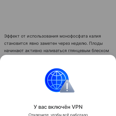
Эффект от использования монофосфата калия
становится явно заметен через неделю. Плоды
начинают активно наливаться глянцевым блеском
и краснеть прямо на ветке. Куст прекращает
выпускать лишние
пасынки
, сосредоточив всю
свою силу на том, чтобы дать урожайю
возможность нормально вызреть.
Сад и огород
У вас включ
ён
V
P
N
Поделиться
Отключите, чтобы всё работало