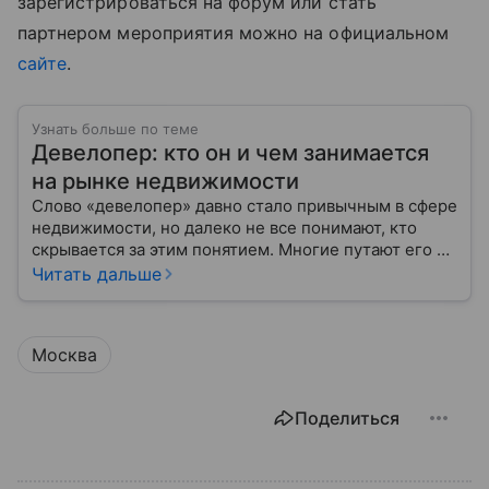
зарегистрироваться на форум или стать
партнером мероприятия можно на официальном
сайте
.
Узнать больше по теме
Девелопер: кто он и чем занимается
на рынке недвижимости
Слово «девелопер» давно стало привычным в сфере
недвижимости, но далеко не все понимают, кто
скрывается за этим понятием. Многие путают его с
застройщиком, думая, что это одно и то же. На
Читать дальше
самом деле девелопер — это куда более широкое
понятие.
Москва
Поделиться