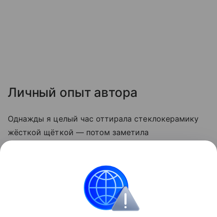
Личный опыт автора
Однажды я целый час оттирала стеклокерамику
жёсткой щёткой — потом заметила
микроцарапины, и грязь стала скапливаться
быстрее. С тех пор пользуюсь только мягкой
стороной губки и содой. Теперь плита выглядит
опрятно даже после самых «бурных» блюд.