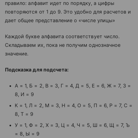
правило: алфавит идет по порядку, а цифры
повторяются от 1 до 9. Это удобно для расчетов и
дает общее представление о «числе улицы»
Каждой букве алфавита соответствует число.
Складываем их, пока не получим однозначное
значение.
Подсказка для подсчета:
А = 1, Б = 2, В = 3, Г = 4, Д = 5, Е = 6, Ж = 7, З =
8, И = 9
К = 1, Л = 2, М = 3, Н = 4, О = 5, П = 6, Р = 7, С =
8, Т = 9
У = 1, Ф = 2, Х = 3, Ц = 4, Ч = 5, Ш = 6, Щ = 7, Ъ
= 8, Ы = 9