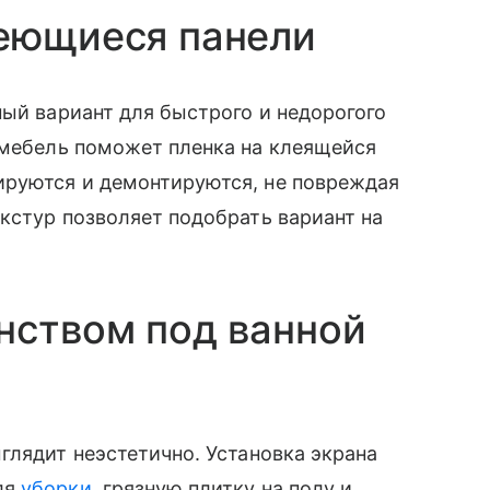
леющиеся панели
ный вариант для быстрого и недорогого
 мебель поможет пленка на клеящейся
руются и демонтируются, не повреждая
кстур позволяет подобрать вариант на
нством под ванной
глядит неэстетично. Установка экрана
ля
уборки
, грязную плитку на полу и