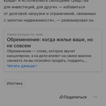
кредит и использовать свободные средства
для инвестиций, для других — избавиться
от долговой нагрузки и ограничений, связанных
с залогом недвижимости», — резюмировал он.
Узнать больше по теме
Обременение: когда жилье ваше, но
не совсем
Обременение — слово, которое звучит
канцелярски, а на деле влияет на самое важное:
сможете ли вы спокойно продать, подарить,
заложить или даже иногда нормально пользоваться
Читать дальше
квартирой, домом или участком.
Ипотека
Поделиться