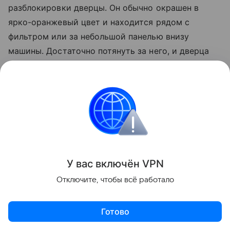
разблокировки дверцы. Он обычно окрашен в
ярко-оранжевый цвет и находится рядом с
фильтром или за небольшой панелью внизу
машины. Достаточно потянуть за него, и дверца
откроется. Если приспособление отсутствует или
недоступно, можно попробовать использовать
тонкую, но прочную проволоку или леску, чтобы
аккуратно поддеть защелку замка. Важно
действовать осторожно, чтобы не повредить
механизм.
У вас включ
ён
V
P
N
Лайфхаки
Отключите, чтобы всё работало
Поделиться
Готово
Актуальное
Топ дня
Видео
Приложение