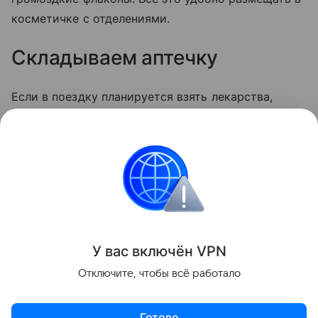
косметичке с отделениями.
Складываем аптечку
Если в поездку планируется взять лекарства,
лучше не тащить с собой целые упаковки, а взять
по отдельному блистеру. Инструкции по
применению можно сфотографировать на телефон
или сделать краткие записи на бумаге.
Лайфхаки
У вас включ
ён
V
P
N
Поделиться
Отключите, чтобы всё работало
Готово