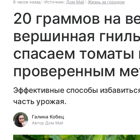
8 часов назад
Источник:
Дом Mail
Жизнь за городом
20 граммов на в
вершинная гниль
спасаем томаты
проверенным ме
Эффективные способы избавиться
часть урожая.
Галина Кобец
Автор Дом Mail