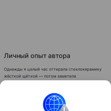
Личный опыт автора
Однажды я целый час оттирала стеклокерамику
жёсткой щёткой — потом заметила
микроцарапины, и грязь стала скапливаться
быстрее. С тех пор пользуюсь только мягкой
стороной губки и содой. Теперь плита выглядит
опрятно даже после самых «бурных» блюд.