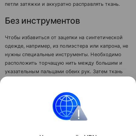
петли затяжки и аккуратно расправлять ткань.
Без инструментов
Чтобы избавиться от зацепки на синтетической
одежде, например, из полиэстера или капрона, не
нужны специальные инструменты. Необходимо
расположить торчащую нить между большим и
указательным пальцами обеих рук. Затем ткань
мягко растягивают в противоположных
направлениях, пока нить не встанет на место.
После этого рекомендуется повернуть
вещь
на 90
градусов и повторить растяжение.
Лайфхаки