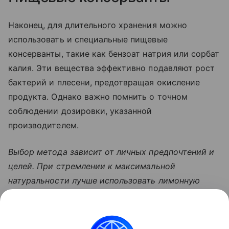
Наконец, для длительного хранения можно
использовать и специальные пищевые
консерванты, такие как бензоат натрия или сорбат
калия. Эти вещества эффективно подавляют рост
бактерий и плесени, предотвращая окисление
продукта. Однако важно помнить о точном
соблюдении дозировки, указанной
производителем.
Выбор метода зависит от личных предпочтений и
целей. При стремлении к максимальной
натуральности лучше использовать лимонную
кислоту, аскорбинку, мед или пектин. Если же
приоритет — длительное хранение, можно
прибегнуть к помощи специальных консервантов,