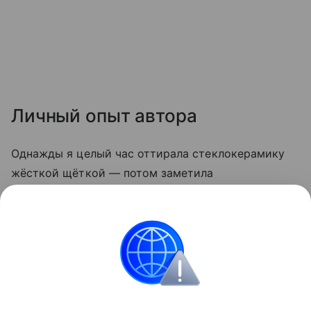
Личный опыт автора
Однажды я целый час оттирала стеклокерамику
жёсткой щёткой — потом заметила
микроцарапины, и грязь стала скапливаться
быстрее. С тех пор пользуюсь только мягкой
стороной губки и содой. Теперь плита выглядит
опрятно даже после самых «бурных» блюд.
Кухня