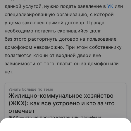
данной услугой, нужно подать заявление в
УК
или
специализированную организацию, с которой
у дома заключен прямой договор. Правда,
необходимо погасить скопившийся долг —
без этого расторгнуть договор на пользование
домофоном невозможно. При этом собственнику
полагаются ключи от входной двери вне
зависимости от того, платит он за домофон или
нет.
Узнать больше по теме
Жилищно-коммунальное хозяйство
(ЖКХ): как все устроено и кто за что
отвечает
ЖКХ — это не просто квитанции, тарифы и
управляющие компании. Это огромная система,
которая отвечает за тепло в квартирах, воду в