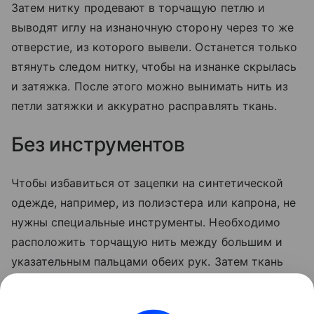
Затем нитку продевают в торчащую петлю и
выводят иглу на изнаночную сторону через то же
отверстие, из которого вывели. Останется только
втянуть следом нитку, чтобы на изнанке скрылась
и затяжка. После этого можно вынимать нить из
петли затяжки и аккуратно расправлять ткань.
Без инструментов
Чтобы избавиться от зацепки на синтетической
одежде, например, из полиэстера или капрона, не
нужны специальные инструменты. Необходимо
расположить торчащую нить между большим и
указательным пальцами обеих рук. Затем ткань
мягко растягивают в противоположных
направлениях, пока нить не встанет на место.