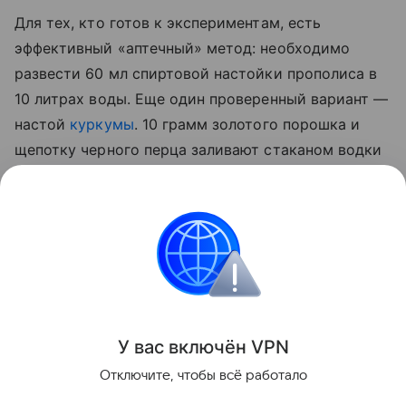
Для тех, кто готов к экспериментам, есть
эффективный «аптечный» метод: необходимо
развести 60 мл спиртовой настойки прополиса в
10 литрах воды. Еще один проверенный вариант —
настой
куркумы
. 10 грамм золотого порошка и
щепотку черного перца заливают стаканом водки
на сутки. По истечении отведенного 50 мл
полученной вытяжки разводят 5 литрами воды и
опрыскивают стебли, а также листья с верхней и
нижней стороны.
Сад и огород
У вас включ
ён
V
P
N
Поделиться
Отключите, чтобы всё работало