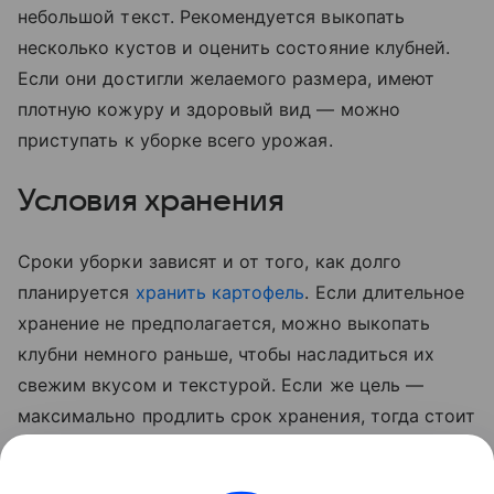
небольшой текст. Рекомендуется выкопать
несколько кустов и оценить состояние клубней.
Если они достигли желаемого размера, имеют
плотную кожуру и здоровый вид — можно
приступать к уборке всего урожая.
Условия хранения
Сроки уборки зависят и от того, как долго
планируется
хранить картофель
. Если длительное
хранение не предполагается, можно выкопать
клубни немного раньше, чтобы насладиться их
свежим вкусом и текстурой. Если же цель —
максимально продлить срок хранения, тогда стоит
дождаться полного созревания овоща. В этом
случае картофель будет лучше храниться,