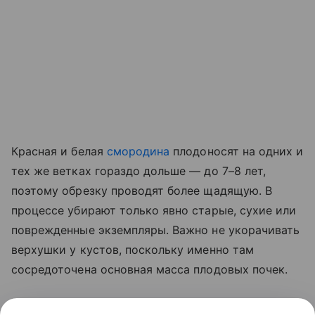
Красная и белая
смородина
плодоносят на одних и
тех же ветках гораздо дольше — до 7–8 лет,
поэтому обрезку проводят более щадящую. В
процессе убирают только явно старые, сухие или
поврежденные экземпляры. Важно не укорачивать
верхушки у кустов, поскольку именно там
сосредоточена основная масса плодовых почек.
Сразу после обрезки растения подкармливают