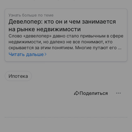
Узнать больше по теме
Девелопер: кто он и чем занимается
на рынке недвижимости
Слово «девелопер» давно стало привычным в сфере
недвижимости, но далеко не все понимают, кто
скрывается за этим понятием. Многие путают его с
застройщиком, думая, что это одно и то же. На
Читать дальше
самом деле девелопер — это куда более широкое
понятие.
Ипотека
Поделиться