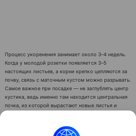
Процесс укоренения занимает около 3–4 недель.
Когда у молодой розетки появляется 3–5
настоящих листьев, а корни крепко цепляются за
почву, связь с маточным кустом можно разрывать.
Самое важное при посадке — не заглублять центр
кустика, ведь именно там находится центральная
почка, из которой вырастают новые листья и
цветоносы. Молодой саженец прикапывают
вровень с землей. Если излишне засыпать его
почвой — растение сгниет, если оставить