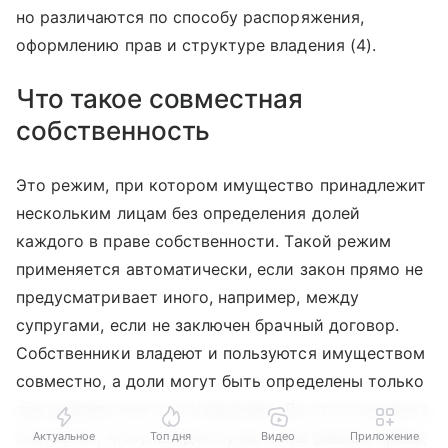
но различаются по способу распоряжения,
оформлению прав и структуре владения (4).
Что такое совместная
собственность
Это режим, при котором имущество принадлежит
нескольким лицам без определения долей
каждого в праве собственности. Такой режим
применяется автоматически, если закон прямо не
предусматривает иного, например, между
супругами, если не заключен брачный договор.
Собственники владеют и пользуются имуществом
совместно, а доли могут быть определены только
при разделе или по соглашению. До этого момента
считается, что у каждого участника равные права,
Актуальное
Топ дня
Видео
Приложение