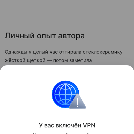
Личный опыт автора
Однажды я целый час оттирала стеклокерамику
жёсткой щёткой — потом заметила
микроцарапины, и грязь стала скапливаться
быстрее. С тех пор пользуюсь только мягкой
стороной губки и содой. Теперь плита выглядит
опрятно даже после самых «бурных» блюд.
Кухня
У вас включ
ён
V
P
N
Поделиться