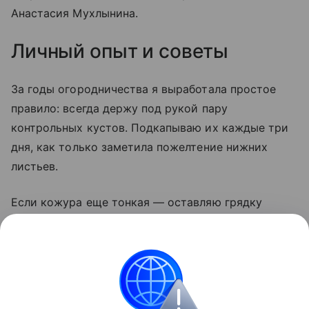
Анастасия Мухлынина.
Личный опыт и советы
За годы огородничества я выработала простое
правило: всегда держу под рукой пару
контрольных кустов. Подкапываю их каждые три
дня, как только заметила пожелтение нижних
листьев.
Если кожура еще тонкая — оставляю грядку
на неделю. И никогда не убираю картофель
в дождь: мокрые клубни гниют даже в идеальном
погребе. Сушка на солнце — лучший дезинфектор,
этим пренебрегать нельзя.