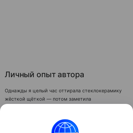
Личный опыт автора
Однажды я целый час оттирала стеклокерамику
жёсткой щёткой — потом заметила
микроцарапины, и грязь стала скапливаться
быстрее. С тех пор пользуюсь только мягкой
стороной губки и содой. Теперь плита выглядит
опрятно даже после самых «бурных» блюд.