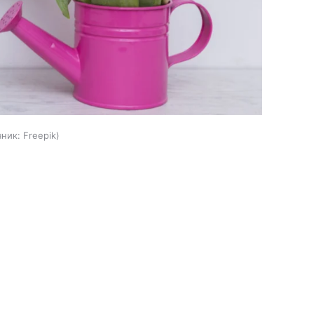
чник:
Freepik