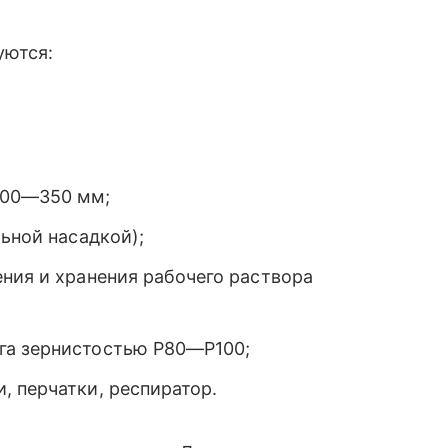
уются:
300—350 мм;
ьной насадкой);
ния и хранения рабочего раствора
га зернистостью Р80—Р100;
, перчатки, респиратор.