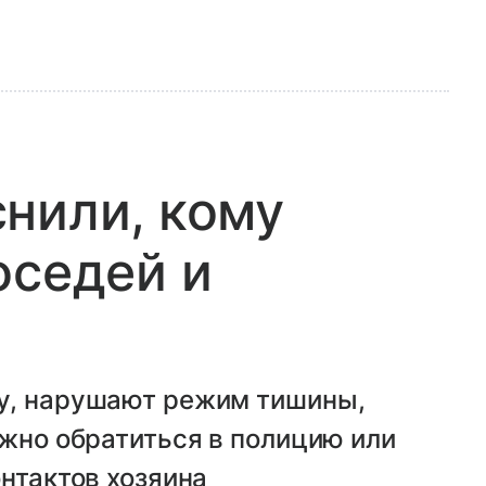
нили, кому
оседей и
у, нарушают режим тишины,
ожно обратиться в полицию или
онтактов хозяина