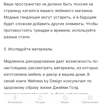
Ваше пространство не должно быть похоже на
страницу каталога вашего любимого магазина.
Модные тенденции могут устареть, и в будущем
будет сложнее добавить другие элементы. Чтобы
противостоять трендам и времени, используйте
разные стили.
5. Исследуйте материалы
Медленное декорирование дает возможность по-
настоящему рассмотреть материалы, из которых
изготовлена мебель и декор в вашем доме. В
своей книге Wellness by Design
консультант по
здоровому образу жизни Джейми Голд
подчеркивает важность выбора материалов.
Имеет ли ковер защиту от химических пятен?
Актуальное
Топ дня
Видео
Приложение