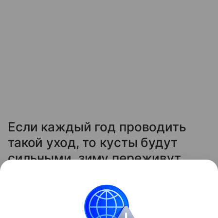
Если каждый год проводить
такой уход, то кусты будут
сильными, зиму переживут
легко, а на следующий сезон
отблагодарят вас крупной и
сладкой ягодой.