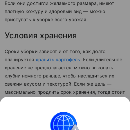
Если они достигли желаемого размера, имеют
плотную кожуру и здоровый вид — можно
приступать к уборке всего урожая.
Условия хранения
Сроки уборки зависят и от того, как долго
планируется
хранить картофель
. Если длительное
хранение не предполагается, можно выкопать
клубни немного раньше, чтобы насладиться их
свежим вкусом и текстурой. Если же цель —
максимально продлить срок хранения, тогда стоит
дождаться полного созревания овоща. В этом
случае картофель будет лучше храниться,
сохраняя свои питательные свойства в течение
всей зимы.