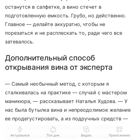
останутся в салфетке, а вино стечет в
подготовленную емкость. Грубо, но действенно.
Главное — делайте аккуратно, чтобы не
порезаться и не расплескать то, ради чего все
затевалось.
Дополнительный способ
открывания вина от эксперта
— Самый необычный метод, с которым я
сталкивалась на практике — случай с мастером
маникюра, — рассказывает Наталья Худова. — У
нас была бутылка вина и непреодолимое желание
ее продегустировать, а из подручных средств —
ничего, кроме фрезера для ногтей: машинки,
которой спиливают гель лак. Так вот, мастер
Актуальное
Топ дня
Видео
Приложение