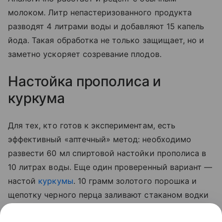
молоком. Литр непастеризованного продукта
разводят 4 литрами воды и добавляют 15 капель
йода. Такая обработка не только защищает, но и
заметно ускоряет созревание плодов.
Настойка прополиса и
куркума
Для тех, кто готов к экспериментам, есть
эффективный «аптечный» метод: необходимо
развести 60 мл спиртовой настойки прополиса в
10 литрах воды. Еще один проверенный вариант —
настой
куркумы
. 10 грамм золотого порошка и
щепотку черного перца заливают стаканом водки
на сутки. По истечении отведенного 50 мл