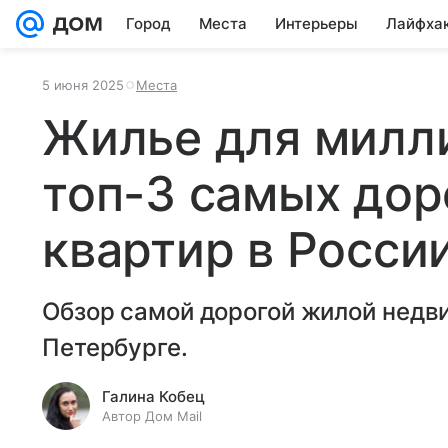
Город
Места
Интерьеры
Лайфха
5 июня 2025
Места
Жилье для милл
топ-3 самых до
квартир в Росси
Обзор самой дорогой жилой недв
Петербурге.
Галина Кобец
Автор Дом Mail