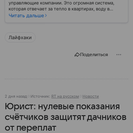
управляющие компании. Это огромная система,
которая отвечает за тепло в квартирах, воду в
кране, освещение улиц и чистоту во дворах.
Читать дальше
Лайфхаки
Поделиться
2 дня назад
Источник:
RT на русском
Новости
Юрист: нулевые показания
счётчиков защитят дачников
от переплат