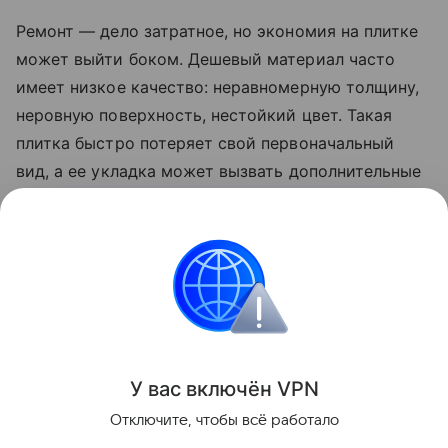
Ремонт — дело затратное, но экономия на плитке
может выйти боком. Дешевый материал часто
имеет низкое качество: неравномерную толщину,
неровную поверхность, нестойкий цвет. Такая
плитка быстро потеряет свой первоначальный
вид, а ее укладка может вызвать дополнительные
трудности. Лучше выбрать варианты из среднего
ценового сегмента от проверенного
производителя, чем потом жалеть о выброшенных
деньгах и переделывать ремонт.
Идеи ремонта
У вас включ
ён
V
P
N
Поделиться
Отключите, чтобы всё работало