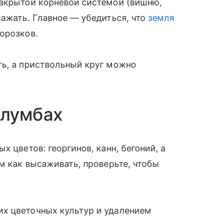
закрытой корневой системой (вишню,
сажать. Главное — убедиться, что
земля
орозков.
ть, а приствольный круг можно
клумбах
х цветов: георгинов, канн, бегоний, а
м как высаживать, проверьте, чтобы
х цветочных культур и удалением