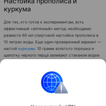
Настойка прополиса и
куркума
Для тех, кто готов к экспериментам, есть
эффективный «аптечный» метод: необходимо
развести 60 мл спиртовой настойки прополиса в
10 литрах воды. Еще один проверенный вариант —
настой
куркумы
. 10 грамм золотого порошка и
щепотку черного перца заливают стаканом водки
на сутки. По истечении отведенного 50 мл
полученной вытяжки разводят 5 литрами воды и
опрыскивают стебли, а также листья с верхней и
нижней стороны.
Сад и огород