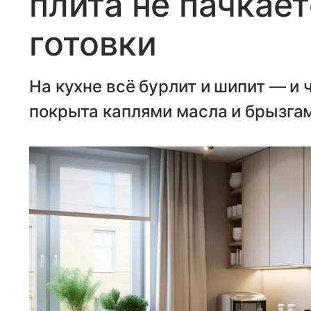
плита не пачкает
готовки
На кухне всё бурлит и шипит — и 
покрыта каплями масла и брызга