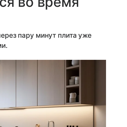
ся во время
через пару минут плита уже
ми.