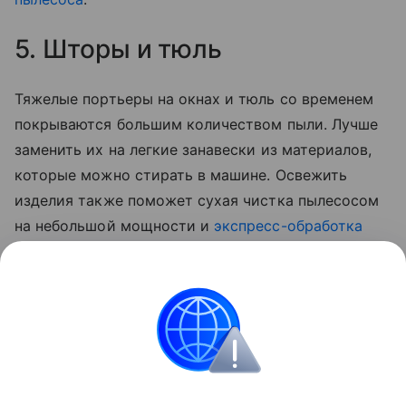
5. Шторы и тюль
Тяжелые портьеры на окнах и тюль со временем
покрываются большим количеством пыли. Лучше
заменить их на легкие занавески из материалов,
которые можно стирать в машине. Освежить
изделия также поможет сухая чистка пылесосом
на небольшой мощности и
экспресс-обработка
раствором с добавлением эфирных масел. Другой
способ — использовать пароочиститель, который
поможет удалить загрязнения и избавиться от
вредоносных бактерий и пылевых клещей.
Уборка