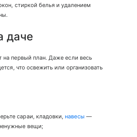
окон, стиркой белья и удалением
ны.
а даче
 на первый план. Даже если весь
дется, что освежить или организовать
ерьте сараи, кладовки,
навесы
—
 ненужные вещи;