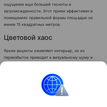
ощущение еще большей тесноты и
загроможденности. Этот прием эффективен в
помещениях правильной формы площадью не
менее 15 квадратных метров.
Цветовой хаос
Яркие акценты оживляют интерьер, но их
переизбыток приводит к визуальному шуму и
дисгармонии. Важно не только соблюдать меру, но
и грамотно сочетать цвета и фактуры
декоративных элементов, чтобы создать стильный
и целостный образ.
Архитектура и дизайн