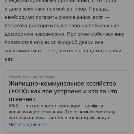
специализированную организацию, с которой
у дома заключен прямой договор. Правда,
необходимо погасить скопившийся долг —
без этого расторгнуть договор на пользование
домофоном невозможно. При этом собственнику
полагаются ключи от входной двери вне
зависимости от того, платит он за домофон или
нет.
Узнать больше по теме
Жилищно-коммунальное хозяйство
(ЖКХ): как все устроено и кто за что
отвечает
ЖКХ — это не просто квитанции, тарифы и
управляющие компании. Это огромная система,
которая отвечает за тепло в квартирах, воду в
кране, освещение улиц и чистоту во дворах.
Читать дальше