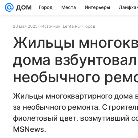
Город
Места
Интерьеры
Лайфха
20 мая 2025
Источник:
Lenta.Ru
Город
Жильцы многокв
дома взбунтовал
необычного рем
Жильцы многоквартирного дома в
за необычного ремонта. Строител
фиолетовый цвет, возмутивший с
MSNews.