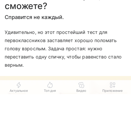
сможете?
Справится не каждый.
Удивительно, но этот простейший тест для
первоклассников заставляет хорошо поломать
голову взрослым. Задача простая: нужно
переставить одну спичку, чтобы равенство стало
верным.
Актуальное
Топ дня
Видео
Приложение
Выберите комментарий
Выберите комментарий
Выберите комментарий
Информация полезная и актуальная
Информация полезная и актуальная
Информация полезная и актуальная